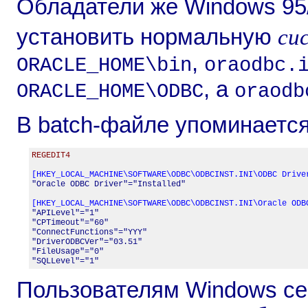
Обладатели же Windows 95
си
установить нормальную
,
ORACLE_HOME\bin
oraodbc.
, а
ORACLE_HOME\ODBC
oraodb
В batch-файле упоминаетс
REGEDIT4
[HKEY_LOCAL_MACHINE\SOFTWARE\ODBC\ODBCINST.INI\ODBC Drive

"Oracle ODBC Driver"="Installed"

[HKEY_LOCAL_MACHINE\SOFTWARE\ODBC\ODBCINST.INI\Oracle ODB

"APILevel"="1"

"CPTimeout"="60"

"ConnectFunctions"="YYY"

"DriverODBCVer"="03.51"

"FileUsage"="0"

"SQLLevel"="1"
Пользователям Windows се