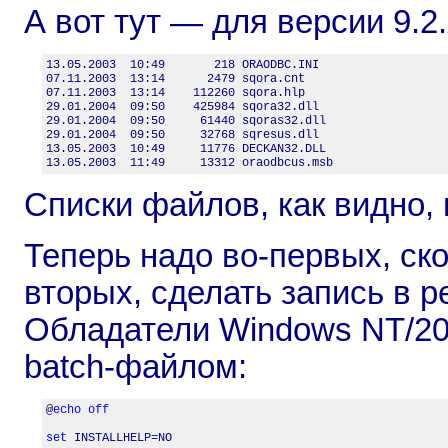
А вот тут — для версии 9.2.
13.05.2003  10:49       218 ORAODBC.INI

07.11.2003  13:14      2479 sqora.cnt

07.11.2003  13:14    112260 sqora.hlp

29.01.2004  09:50    425984 sqora32.dll

29.01.2004  09:50     61440 sqoras32.dll

29.01.2004  09:50     32768 sqresus.dll

13.05.2003  10:49     11776 DECKAN32.DLL

13.05.2003  11:49     13312 oraodbcus.msb
Списки файлов, как видно, 
Теперь надо во-первых, ско
вторых, сделать запись в р
Обладатели Windows NT/20
batch-файлом:
@
echo
off
set
 INSTALLHELP=NO
