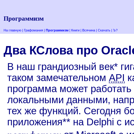
Программизм
На главную
|
Графомания
|
Программизм
|
Книги
|
Всячина
|
Скачать
|
Ъ?
Два КСлова про Orac
В наш грандиозный век* гиг
таком замечательном
API
к
программа может работать
локальными данными, напр
тех же функций. Сегодня 
приложения** на Delphi с 