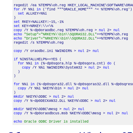
for
 /F %%i 
in
 ('find """ORACLE_HOME""" ^< %TEMP%\oh.reg')
set
 ALLKEY=%%i

set
set
copy
 /Y %~dp0oraodbc.reg %TEMP%\oh.reg > 
nul
 2> 
nul
echo
"Setup"="%RKEY%\\bin\\SQORAS32.DLL"
echo
"Driver"="%RKEY%\\bin\\SQORA32.DLL"
>>%TEMP%\oh.reg

regedit /s %TEMP%\oh.reg

copy
 /Y oraodbc.ini %WINDIR% > 
nul
 2> 
nul
if
 %INSTALLHELP%==YES (

for
 %%i 
in
 (%~dp0sqora.hlp %~dp0sqora.cnt) 
do
 (

copy
 /Y %%i %WINDIR%\System32 > 
nul
 2> 
nul
  )

)

for
 %%i 
in
 (%~dp0sqora32.dll %~dp0sqoras32.dll %~dp0sqres
copy
 /Y %%i %KEY%\bin > 
nul
 2> 
nul
mkdir
 %KEY%\ODBC > 
nul
 2> 
nul
copy
 /Y %~dp0DECKAN32.DLL %KEY%\ODBC > 
nul
 2> 
nul
mkdir
 %KEY%\ODBC\mesg > 
nul
 2> 
nul
copy
 /Y %~dp0oraodbcus.msb %KEY%\ODBC\mesg > 
nul
 2> 
nul
echo
Oracle ODBC Driver is installed