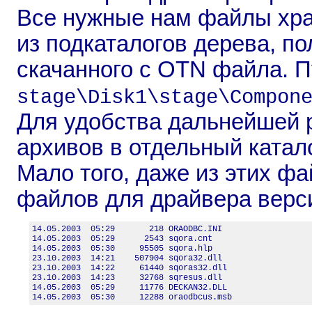
Все нужные нам файлы хра
из подкаталогов дерева, п
скачанного с OTN файла. П
stage\Disk1\stage\Compon
Для удобства дальнейшей 
архивов в отдельный катало
Мало того, даже из этих фа
файлов для драйвера верси
14.05.2003  05:29       218 ORAODBC.INI

14.05.2003  05:29      2543 sqora.cnt

14.05.2003  05:30     95505 sqora.hlp

23.10.2003  14:21    507904 sqora32.dll

23.10.2003  14:22     61440 sqoras32.dll

23.10.2003  14:23     32768 sqresus.dll

14.05.2003  05:29     11776 DECKAN32.DLL

14.05.2003  05:30     12288 oraodbcus.msb