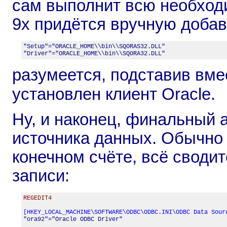
сам выполнит всю необход
9x придётся вручную добав
"Setup"="ORACLE_HOME\\bin\\SQORAS32.DLL"

"Driver"="ORACLE_HOME\\bin\\SQORA32.DLL"
разумеется, подставив вм
установлен клиент Oracle.
Ну, и наконец, финальный а
источника данных. Обычно 
конечном счёте, всё сводит
записи:
REGEDIT4
[HKEY_LOCAL_MACHINE\SOFTWARE\ODBC\ODBC.INI\ODBC Data Sour

"ora92"="Oracle ODBC Driver"
