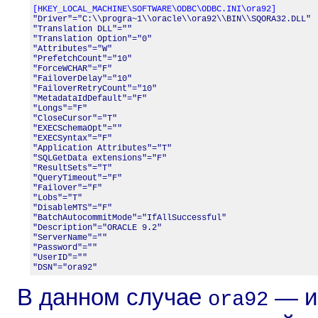
[HKEY_LOCAL_MACHINE\SOFTWARE\ODBC\ODBC.INI\ora92]

"Driver"="C:\\progra~1\\oracle\\ora92\\BIN\\SQORA32.DLL"

"Translation DLL"=""

"Translation Option"="0"

"Attributes"="W"

"PrefetchCount"="10"

"ForceWCHAR"="F"

"FailoverDelay"="10"

"FailoverRetryCount"="10"

"MetadataIdDefault"="F"

"Longs"="F"

"CloseCursor"="T"

"EXECSchemaOpt"=""

"EXECSyntax"="F"

"Application Attributes"="T"

"SQLGetData extensions"="F"

"ResultSets"="T"

"QueryTimeout"="F"

"Failover"="F"

"Lobs"="T"

"DisableMTS"="F"

"BatchAutocommitMode"="IfAllSuccessful"

"Description"="ORACLE 9.2"

"ServerName"=""

"Password"=""

"UserID"=""

"DSN"="ora92"
В данном случае
— им
ora92